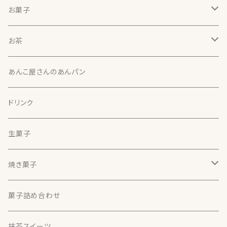
お菓子
北の雫
お茶
北の雫（５個入）
本わらび餅
天竜（静岡）
あんこ屋さんのあんパン
本わらび餅
さやまかおり（30g）【煎茶】
ほうじ茶大福
両河内（静岡）
ドリンク
するがわせ（30g）【煎茶】
ほうじ茶大福（４個入）
さえみどり（30g）【煎茶】
最中
諸子沢（静岡）
生菓子
くらさわ（30g）【煎茶】
ほうじ茶大福（６個入）
おくはるか（30g）【煎茶】
最中（６個入）
黄金みどり（30g）
美柑
本山（静岡）
焼き菓子
印雑１３１（30g）【煎茶】
最中（１２個入）
美柑（２個入）
香寿（30g）【釜炒り茶】
おかき
藤枝（静岡）
どら焼き
菓子詰め合わせ
美柑（３個入）
おかき（味千枚）
藤かおり（30g）【釜炒り茶】
季節の生菓子
牧之原（静岡）
抹茶スイーツ