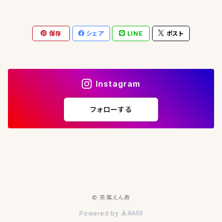
実生在来（30g）【釜炒り茶】
五ヶ瀬（宮崎）
保存
シェア
LINE
ポスト
おくみどり①（30g）【釜炒り茶】
（宮崎）
おくみどり②（30g）【釜炒り茶】
（30g）【山茶】
八女（福岡）
Instagram
たかちほ（30g）【釜炒り茶】
藤翠（30g）【玉露】
急須（常滑焼）
フォローする
実生在来2018（30g）【玉露】
オリジナル 急須（箱入り）
湯冷まし（信楽焼）
実生在来2019（30g）【玉露】
オリジナル 急須・湯冷ましセット（箱入り）
© 茶菓えん寿
Powered by