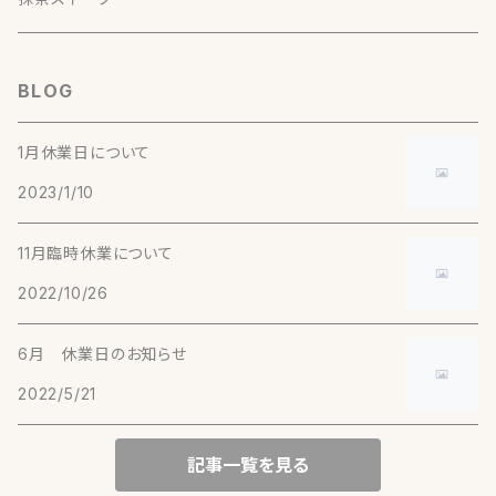
美柑（５個入）
おかき（マヨネーズ）
当月の生菓子（５個入）
森２号（5g）【釜炒り茶】
川根本町（静岡）
BLOG
おかき（たまり焼）
当月の生菓子（１０個入）
実生在来 萎凋煎茶（30g）【煎茶】
和束（京都）
1月休業日について
2023/1/10
実生在来 2016年生産終了（30g）【煎茶】
やぶきた 純煎茶（30g）【煎茶】
宇治（京都）
11月臨時休業について
おくみどり（30g）【煎茶】
やぶきた（30g）【煎茶】
（京都）
2022/10/26
やまかい（30g）【煎茶】
こまかげ（30g）【玉露】
（50g）【ほうじ茶】
月ヶ瀬（奈良）
6月 休業日のお知らせ
あさひ（30g）【玉露】
2022/5/21
（20g）【有機抹茶】
実生在来 萎凋煎茶（30g）【煎茶】
告（熊本）
記事一覧を見る
実生在来（30g）【釜炒り茶】
嬉野（佐賀）