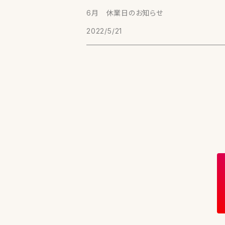
こまかげ（30g）【玉露】
（50g）【ほうじ茶】
月ヶ瀬（奈良）
6月 休業日のお知らせ
あさひ（30g）【玉露】
2022/5/21
（20g）【有機抹茶】
実生在来 萎凋煎茶（30g）【煎茶】
告（熊本）
実生在来（30g）【釜炒り茶】
嬉野（佐賀）
実生在来（30g）【釜炒り茶】
五ヶ瀬（宮崎）
おくみどり①（30g）【釜炒り茶】
（宮崎）
おくみどり②（30g）【釜炒り茶】
（30g）【山茶】
八女（福岡）
たかちほ（30g）【釜炒り茶】
藤翠（30g）【玉露】
急須（常滑焼）
実生在来2018（30g）【玉露】
オリジナル 急須（箱入り）
湯冷まし（信楽焼）