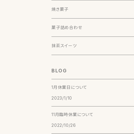
くらさわ（30g）【煎茶】
ほうじ茶大福（６個入）
おくはるか（30g）【煎茶】
最中（６個入）
黄金みどり（30g）
美柑
本山（静岡）
焼き菓子
印雑１３１（30g）【煎茶】
最中（１２個入）
美柑（２個入）
香寿（30g）【釜炒り茶】
おかき
藤枝（静岡）
どら焼き
菓子詰め合わせ
美柑（３個入）
おかき（味千枚）
藤かおり（30g）【釜炒り茶】
季節の生菓子
牧之原（静岡）
抹茶スイーツ
美柑（５個入）
おかき（マヨネーズ）
当月の生菓子（５個入）
森２号（5g）【釜炒り茶】
川根本町（静岡）
BLOG
おかき（たまり焼）
当月の生菓子（１０個入）
実生在来 萎凋煎茶（30g）【煎茶】
和束（京都）
1月休業日について
2023/1/10
実生在来 2016年生産終了（30g）【煎茶】
やぶきた 純煎茶（30g）【煎茶】
宇治（京都）
11月臨時休業について
おくみどり（30g）【煎茶】
やぶきた（30g）【煎茶】
（京都）
2022/10/26
やまかい（30g）【煎茶】