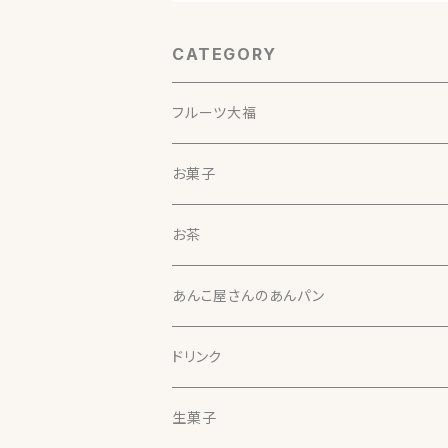
CATEGORY
フルーツ大福
お菓子
北の雫
お茶
北の雫（５個入）
本わらび餅
天竜（静岡）
あんこ屋さんのあんパン
本わらび餅
さやまかおり（30g）【煎茶】
ほうじ茶大福
両河内（静岡）
ドリンク
するがわせ（30g）【煎茶】
ほうじ茶大福（４個入）
さえみどり（30g）【煎茶】
最中
諸子沢（静岡）
生菓子