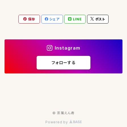
実生在来（30g）【釜炒り茶】
五ヶ瀬（宮崎）
保存
シェア
LINE
ポスト
おくみどり①（30g）【釜炒り茶】
（宮崎）
おくみどり②（30g）【釜炒り茶】
（30g）【山茶】
八女（福岡）
Instagram
たかちほ（30g）【釜炒り茶】
藤翠（30g）【玉露】
急須（常滑焼）
フォローする
実生在来2018（30g）【玉露】
オリジナル 急須（箱入り）
湯冷まし（信楽焼）
実生在来2019（30g）【玉露】
オリジナル 急須・湯冷ましセット（箱入り）
© 茶菓えん寿
Powered by