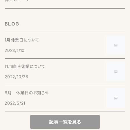
美柑（５個入）
おかき（マヨネーズ）
当月の生菓子（５個入）
森２号（5g）【釜炒り茶】
川根本町（静岡）
BLOG
おかき（たまり焼）
当月の生菓子（１０個入）
実生在来 萎凋煎茶（30g）【煎茶】
和束（京都）
1月休業日について
2023/1/10
実生在来 2016年生産終了（30g）【煎茶】
やぶきた 純煎茶（30g）【煎茶】
宇治（京都）
11月臨時休業について
おくみどり（30g）【煎茶】
やぶきた（30g）【煎茶】
（京都）
2022/10/26
やまかい（30g）【煎茶】
こまかげ（30g）【玉露】
（50g）【ほうじ茶】
月ヶ瀬（奈良）
6月 休業日のお知らせ
あさひ（30g）【玉露】
2022/5/21
（20g）【有機抹茶】
実生在来 萎凋煎茶（30g）【煎茶】
告（熊本）
記事一覧を見る
実生在来（30g）【釜炒り茶】
嬉野（佐賀）