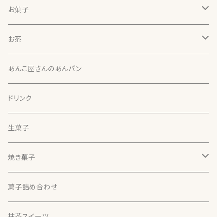
お菓子
北の雫
お茶
北の雫（５個入）
本わらび餅
天竜（静岡）
あんこ屋さんのあんパン
本わらび餅
さやまかおり（30g）【煎茶】
ほうじ茶大福
両河内（静岡）
ドリンク
するがわせ（30g）【煎茶】
ほうじ茶大福（４個入）
さえみどり（30g）【煎茶】
最中
諸子沢（静岡）
生菓子
くらさわ（30g）【煎茶】
ほうじ茶大福（６個入）
おくはるか（30g）【煎茶】
最中（６個入）
黄金みどり（30g）
美柑
本山（静岡）
焼き菓子
印雑１３１（30g）【煎茶】
最中（１２個入）
美柑（２個入）
香寿（30g）【釜炒り茶】
おかき
藤枝（静岡）
どら焼き
菓子詰め合わせ
美柑（３個入）
おかき（味千枚）
藤かおり（30g）【釜炒り茶】
季節の生菓子
牧之原（静岡）
抹茶スイーツ