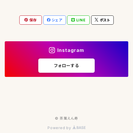
実生在来（30g）【釜炒り茶】
五ヶ瀬（宮崎）
保存
シェア
LINE
ポスト
おくみどり①（30g）【釜炒り茶】
（宮崎）
おくみどり②（30g）【釜炒り茶】
（30g）【山茶】
八女（福岡）
Instagram
たかちほ（30g）【釜炒り茶】
藤翠（30g）【玉露】
急須（常滑焼）
フォローする
実生在来2018（30g）【玉露】
オリジナル 急須（箱入り）
湯冷まし（信楽焼）
実生在来2019（30g）【玉露】
オリジナル 急須・湯冷ましセット（箱入り）
© 茶菓えん寿
Powered by