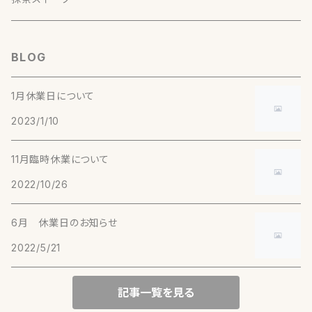
美柑（５個入）
おかき（マヨネーズ）
当月の生菓子（５個入）
森２号（5g）【釜炒り茶】
川根本町（静岡）
BLOG
おかき（たまり焼）
当月の生菓子（１０個入）
実生在来 萎凋煎茶（30g）【煎茶】
和束（京都）
1月休業日について
2023/1/10
実生在来 2016年生産終了（30g）【煎茶】
やぶきた 純煎茶（30g）【煎茶】
宇治（京都）
11月臨時休業について
おくみどり（30g）【煎茶】
やぶきた（30g）【煎茶】
（京都）
2022/10/26
やまかい（30g）【煎茶】
こまかげ（30g）【玉露】
（50g）【ほうじ茶】
月ヶ瀬（奈良）
6月 休業日のお知らせ
あさひ（30g）【玉露】
2022/5/21
（20g）【有機抹茶】
実生在来 萎凋煎茶（30g）【煎茶】
告（熊本）
記事一覧を見る
実生在来（30g）【釜炒り茶】
嬉野（佐賀）