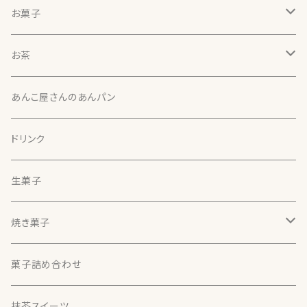
お菓子
北の雫
お茶
北の雫（５個入）
本わらび餅
天竜（静岡）
あんこ屋さんのあんパン
本わらび餅
さやまかおり（30g）【煎茶】
ほうじ茶大福
両河内（静岡）
ドリンク
するがわせ（30g）【煎茶】
ほうじ茶大福（４個入）
さえみどり（30g）【煎茶】
最中
諸子沢（静岡）
生菓子
くらさわ（30g）【煎茶】
ほうじ茶大福（６個入）
おくはるか（30g）【煎茶】
最中（６個入）
黄金みどり（30g）
美柑
本山（静岡）
焼き菓子
印雑１３１（30g）【煎茶】
最中（１２個入）
美柑（２個入）
香寿（30g）【釜炒り茶】
おかき
藤枝（静岡）
どら焼き
菓子詰め合わせ
美柑（３個入）
おかき（味千枚）
藤かおり（30g）【釜炒り茶】
季節の生菓子
牧之原（静岡）
抹茶スイーツ